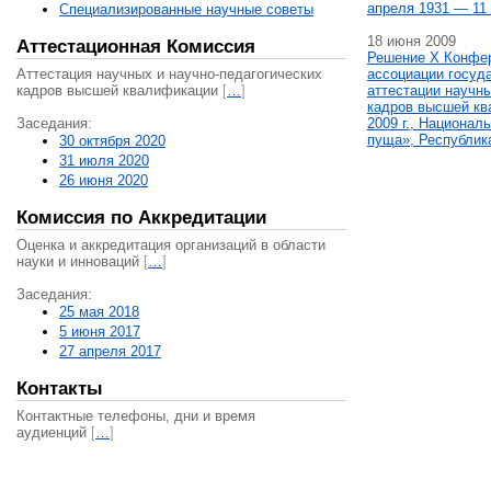
апреля 1931 — 11 
Специализированные научные советы
18 июня 2009
Аттестационная Комиссия
Решение X Конфе
Аттестация научных и научно-педагогических
ассоциации госуд
кадров высшей квалификации
[
…
]
аттестации научны
кадров высшей кв
Заседания:
2009 г., Национал
пуща», Республик
30 октября 2020
31 июля 2020
26 июня 2020
Комиссия по Аккредитации
Оценка и аккредитация организаций в области
науки и инноваций
[
…
]
Заседания:
25 мая 2018
5 июня 2017
27 апреля 2017
Контакты
Контактные телефоны, дни и время
аудиенций
[
…
]