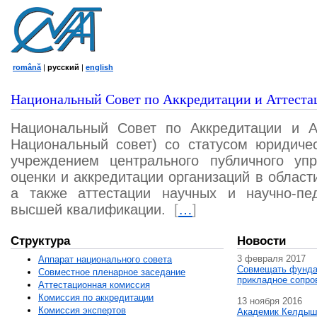
română
|
русский
|
english
Национальный Совет по Аккредитации и Аттеста
Национальный Совет по Аккредитации и А
Национальный совет) со статусом юридичес
учреждением центрального публичного уп
оценки и аккредитации организаций в област
а также аттестации научных и научно-пед
высшей квалификации.
[
…
]
Структура
Новости
3 февраля 2017
Аппарат национального совета
Совмещать фунда
Совместное пленарное заседание
прикладное сопро
Аттестационная комисcия
Комиссия по аккредитации
13 ноября 2016
Комиссия экспертов
Академик Келдыш