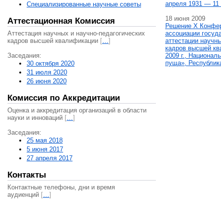
апреля 1931 — 11 
Специализированные научные советы
18 июня 2009
Аттестационная Комиссия
Решение X Конфе
Аттестация научных и научно-педагогических
ассоциации госуд
кадров высшей квалификации
[
…
]
аттестации научны
кадров высшей кв
Заседания:
2009 г., Национал
пуща», Республик
30 октября 2020
31 июля 2020
26 июня 2020
Комиссия по Аккредитации
Оценка и аккредитация организаций в области
науки и инноваций
[
…
]
Заседания:
25 мая 2018
5 июня 2017
27 апреля 2017
Контакты
Контактные телефоны, дни и время
аудиенций
[
…
]