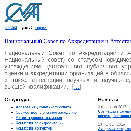
română
|
русский
|
english
Национальный Совет по Аккредитации и Аттеста
Национальный Совет по Аккредитации и А
Национальный совет) со статусом юридичес
учреждением центрального публичного уп
оценки и аккредитации организаций в област
а также аттестации научных и научно-пед
высшей квалификации.
[
…
]
Структура
Новости
3 февраля 2017
Аппарат национального совета
Совмещать фунда
Совместное пленарное заседание
прикладное сопро
Аттестационная комисcия
Комиссия по аккредитации
13 ноября 2016
Комиссия экспертов
Академик Келдыш