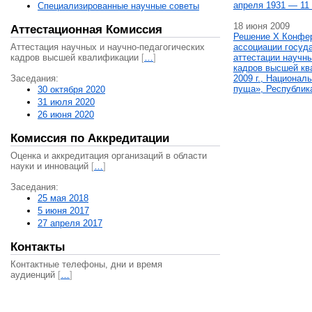
апреля 1931 — 11 
Специализированные научные советы
18 июня 2009
Аттестационная Комиссия
Решение X Конфе
Аттестация научных и научно-педагогических
ассоциации госуд
кадров высшей квалификации
[
…
]
аттестации научны
кадров высшей кв
Заседания:
2009 г., Национал
пуща», Республик
30 октября 2020
31 июля 2020
26 июня 2020
Комиссия по Аккредитации
Оценка и аккредитация организаций в области
науки и инноваций
[
…
]
Заседания:
25 мая 2018
5 июня 2017
27 апреля 2017
Контакты
Контактные телефоны, дни и время
аудиенций
[
…
]