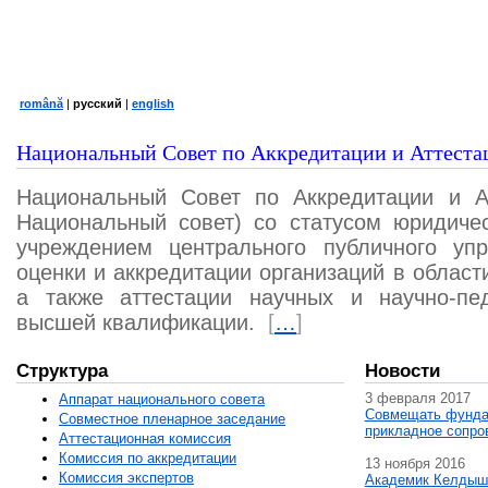
română
|
русский
|
english
Национальный Совет по Аккредитации и Аттеста
Национальный Совет по Аккредитации и А
Национальный совет) со статусом юридичес
учреждением центрального публичного уп
оценки и аккредитации организаций в област
а также аттестации научных и научно-пед
высшей квалификации.
[
…
]
Структура
Новости
3 февраля 2017
Аппарат национального совета
Совмещать фунда
Совместное пленарное заседание
прикладное сопро
Аттестационная комисcия
Комиссия по аккредитации
13 ноября 2016
Комиссия экспертов
Академик Келдыш