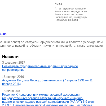
CNAA
Аттестационная комиссия
Комиссия по аккредитации
Комиссия по экспертов
Распоряжения, инструкции
Нормативные акты
ции
альный совет) со статусом юридического лица является учреждением
ации организаций в области науки и инноваций, а также аттестации
Новости
3 февраля 2017
Совмещать фундаментальные задачи и прикладное
сопровождение
13 ноября 2016
Академик Келдыш Леонид Вениаминович (7 апреля 1931 — 11
ноября 2016)
18 июня 2009
Решение X Конференции международной ассоциации
государственных органов аттестации научных и научно-
педагогических кадров высшей квалификации (МАГAT) 8-9 июня
2009 г., Национальный парк «Беловежская пуща», Республика