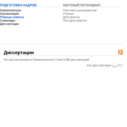
ПОДГОТОВКА КАДРОВ
НАУЧНЫЙ ПОТЕНЦИАЛ
Номенклатура
Научные руководители
Организации
Ученые
Ученые советы
Докторанты
Семинары
Постдокторанты
Диссертации
Диссертации
На рассмотрении в Национальном Совете
81
диссертаций
все диссертации
[
…
] [81]