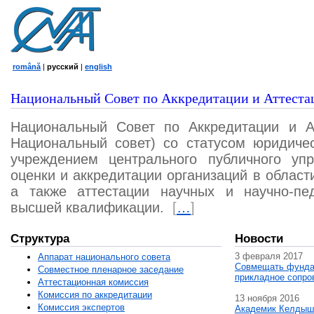
română
|
русский
|
english
Национальный Совет по Аккредитации и Аттеста
Национальный Совет по Аккредитации и А
Национальный совет) со статусом юридичес
учреждением центрального публичного уп
оценки и аккредитации организаций в област
а также аттестации научных и научно-пед
высшей квалификации.
[
…
]
Структура
Новости
3 февраля 2017
Аппарат национального совета
Совмещать фунда
Совместное пленарное заседание
прикладное сопро
Аттестационная комисcия
Комиссия по аккредитации
13 ноября 2016
Комиссия экспертов
Академик Келдыш