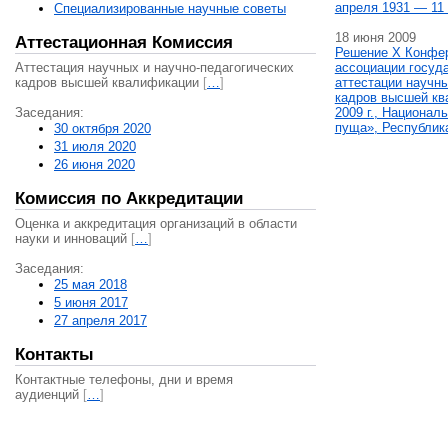
апреля 1931 — 11 
Специализированные научные советы
18 июня 2009
Аттестационная Комиссия
Решение X Конфе
Аттестация научных и научно-педагогических
ассоциации госуд
кадров высшей квалификации
[
…
]
аттестации научны
кадров высшей кв
Заседания:
2009 г., Национал
пуща», Республик
30 октября 2020
31 июля 2020
26 июня 2020
Комиссия по Аккредитации
Оценка и аккредитация организаций в области
науки и инноваций
[
…
]
Заседания:
25 мая 2018
5 июня 2017
27 апреля 2017
Контакты
Контактные телефоны, дни и время
аудиенций
[
…
]