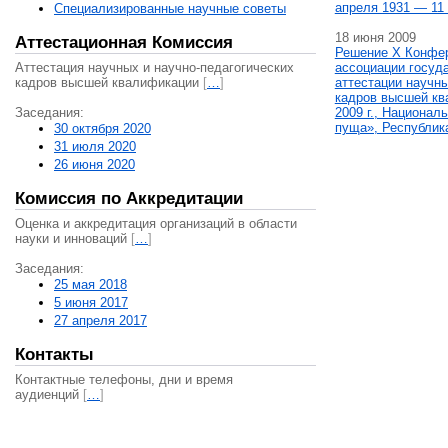
апреля 1931 — 11 
Специализированные научные советы
18 июня 2009
Аттестационная Комиссия
Решение X Конфе
Аттестация научных и научно-педагогических
ассоциации госуд
кадров высшей квалификации
[
…
]
аттестации научны
кадров высшей кв
Заседания:
2009 г., Национал
пуща», Республик
30 октября 2020
31 июля 2020
26 июня 2020
Комиссия по Аккредитации
Оценка и аккредитация организаций в области
науки и инноваций
[
…
]
Заседания:
25 мая 2018
5 июня 2017
27 апреля 2017
Контакты
Контактные телефоны, дни и время
аудиенций
[
…
]