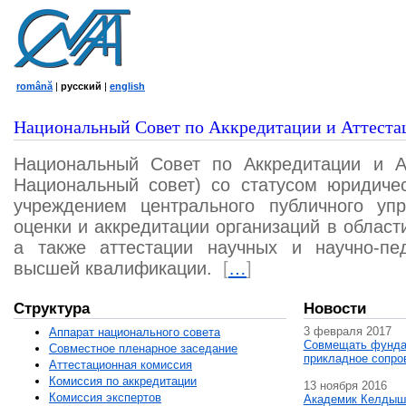
română
|
русский
|
english
Национальный Совет по Аккредитации и Аттеста
Национальный Совет по Аккредитации и А
Национальный совет) со статусом юридичес
учреждением центрального публичного уп
оценки и аккредитации организаций в област
а также аттестации научных и научно-пед
высшей квалификации.
[
…
]
Структура
Новости
3 февраля 2017
Аппарат национального совета
Совмещать фунда
Совместное пленарное заседание
прикладное сопро
Аттестационная комисcия
Комиссия по аккредитации
13 ноября 2016
Комиссия экспертов
Академик Келдыш