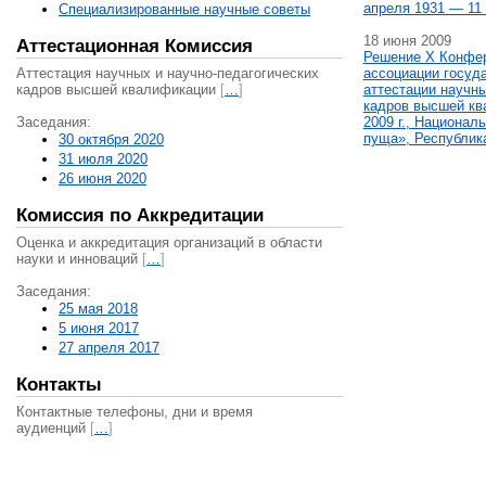
апреля 1931 — 11 
Специализированные научные советы
18 июня 2009
Аттестационная Комиссия
Решение X Конфе
Аттестация научных и научно-педагогических
ассоциации госуд
кадров высшей квалификации
[
…
]
аттестации научны
кадров высшей кв
Заседания:
2009 г., Национал
пуща», Республик
30 октября 2020
31 июля 2020
26 июня 2020
Комиссия по Аккредитации
Оценка и аккредитация организаций в области
науки и инноваций
[
…
]
Заседания:
25 мая 2018
5 июня 2017
27 апреля 2017
Контакты
Контактные телефоны, дни и время
аудиенций
[
…
]