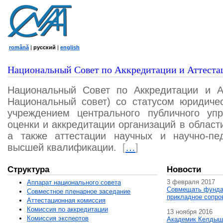
română
|
русский
|
english
Национальный Совет по Аккредитации и Аттеста
Национальный Совет по Аккредитации и А
Национальный совет) со статусом юридичес
учреждением центрального публичного уп
оценки и аккредитации организаций в област
а также аттестации научных и научно-пед
высшей квалификации.
[
…
]
Структура
Новости
3 февраля 2017
Аппарат национального совета
Совмещать фунда
Совместное пленарное заседание
прикладное сопро
Аттестационная комисcия
Комиссия по аккредитации
13 ноября 2016
Комиссия экспертов
Академик Келдыш