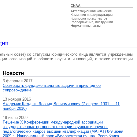
CNAA
Аттестационная комиссия
Комиссия по аккредитации
Комиссия по экспертов
Распоряжения, инструкции
Нормативные акты
ции
альный совет) со статусом юридического лица является учреждением
ации организаций в области науки и инноваций, а также аттестации
Новости
3 февраля 2017
Совмещать фундаментальные задачи и прикладное
сопровождение
13 ноября 2016
Академик Келдыш Леонид Вениаминович (7 апреля 1931 — 11
ноября 2016)
18 июня 2009
Решение X Конференции международной ассоциации
государственных органов аттестации научных и научно-
педагогических кадров высшей квалификации (МАГAT) 8-9 июня
2009 г., Национальный парк «Беловежская пуща», Республика