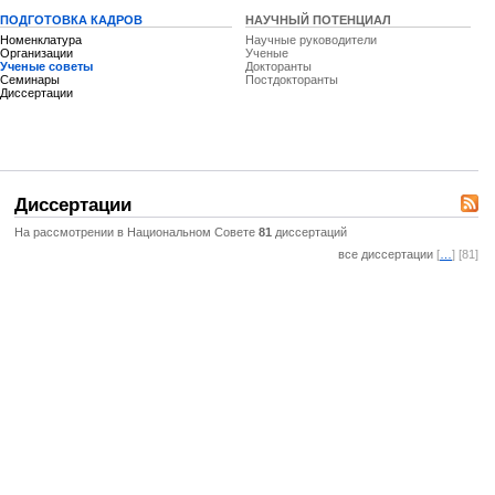
ПОДГОТОВКА КАДРОВ
НАУЧНЫЙ ПОТЕНЦИАЛ
Номенклатура
Научные руководители
Организации
Ученые
Ученые советы
Докторанты
Семинары
Постдокторанты
Диссертации
Диссертации
На рассмотрении в Национальном Совете
81
диссертаций
все диссертации
[
…
] [81]