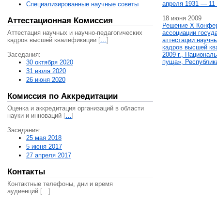
апреля 1931 — 11 
Специализированные научные советы
18 июня 2009
Аттестационная Комиссия
Решение X Конфе
Аттестация научных и научно-педагогических
ассоциации госуд
кадров высшей квалификации
[
…
]
аттестации научны
кадров высшей кв
Заседания:
2009 г., Национал
пуща», Республик
30 октября 2020
31 июля 2020
26 июня 2020
Комиссия по Аккредитации
Оценка и аккредитация организаций в области
науки и инноваций
[
…
]
Заседания:
25 мая 2018
5 июня 2017
27 апреля 2017
Контакты
Контактные телефоны, дни и время
аудиенций
[
…
]