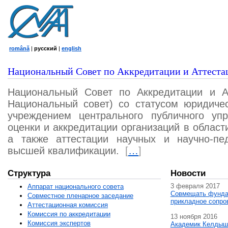
română
|
русский
|
english
Национальный Совет по Аккредитации и Аттеста
Национальный Совет по Аккредитации и А
Национальный совет) со статусом юридичес
учреждением центрального публичного уп
оценки и аккредитации организаций в област
а также аттестации научных и научно-пед
высшей квалификации.
[
…
]
Структура
Новости
3 февраля 2017
Аппарат национального совета
Совмещать фунда
Совместное пленарное заседание
прикладное сопро
Аттестационная комисcия
Комиссия по аккредитации
13 ноября 2016
Комиссия экспертов
Академик Келдыш