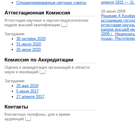
апреля 1931 — 11 
Специализированные научные советы
18 июня 2009
Аттестационная Комиссия
Решение X Конфе
Аттестация научных и научно-педагогических
ассоциации госуд
кадров высшей квалификации
[
…
]
аттестации научны
кадров высшей кв
Заседания:
2009 г., Национал
пуща», Республик
30 октября 2020
31 июля 2020
26 июня 2020
Комиссия по Аккредитации
Оценка и аккредитация организаций в области
науки и инноваций
[
…
]
Заседания:
25 мая 2018
5 июня 2017
27 апреля 2017
Контакты
Контактные телефоны, дни и время
аудиенций
[
…
]