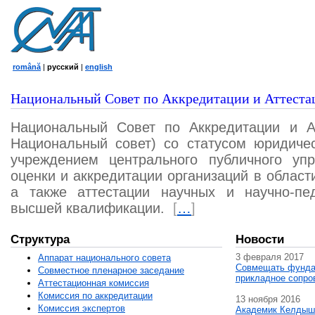
română
|
русский
|
english
Национальный Совет по Аккредитации и Аттеста
Национальный Совет по Аккредитации и А
Национальный совет) со статусом юридичес
учреждением центрального публичного уп
оценки и аккредитации организаций в област
а также аттестации научных и научно-пед
высшей квалификации.
[
…
]
Структура
Новости
3 февраля 2017
Аппарат национального совета
Совмещать фунда
Совместное пленарное заседание
прикладное сопро
Аттестационная комисcия
Комиссия по аккредитации
13 ноября 2016
Комиссия экспертов
Академик Келдыш