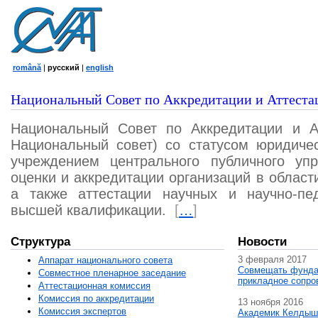
română
|
русский
|
english
Национальный Совет по Аккредитации и Аттеста
Национальный Совет по Аккредитации и А
Национальный совет) со статусом юридичес
учреждением центрального публичного уп
оценки и аккредитации организаций в област
а также аттестации научных и научно-пед
высшей квалификации.
[
…
]
Структура
Новости
3 февраля 2017
Аппарат национального совета
Совмещать фунда
Совместное пленарное заседание
прикладное сопро
Аттестационная комисcия
Комиссия по аккредитации
13 ноября 2016
Комиссия экспертов
Академик Келдыш