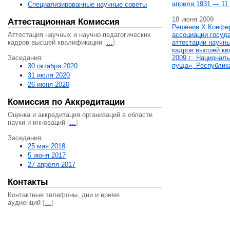
апреля 1931 — 11 
Специализированные научные советы
18 июня 2009
Аттестационная Комиссия
Решение X Конфе
Аттестация научных и научно-педагогических
ассоциации госуд
кадров высшей квалификации
[
…
]
аттестации научны
кадров высшей кв
Заседания:
2009 г., Национал
пуща», Республик
30 октября 2020
31 июля 2020
26 июня 2020
Комиссия по Аккредитации
Оценка и аккредитация организаций в области
науки и инноваций
[
…
]
Заседания:
25 мая 2018
5 июня 2017
27 апреля 2017
Контакты
Контактные телефоны, дни и время
аудиенций
[
…
]