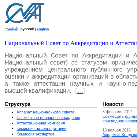
română
|
русский
|
english
Национальный Совет по Аккредитации и Аттеста
Национальный Совет по Аккредитации и А
Национальный совет) со статусом юридичес
учреждением центрального публичного уп
оценки и аккредитации организаций в област
а также аттестации научных и научно-пед
высшей квалификации.
[
…
]
Структура
Новости
3 февраля 2017
Аппарат национального совета
Совмещать фунда
Совместное пленарное заседание
прикладное сопро
Аттестационная комисcия
Комиссия по аккредитации
13 ноября 2016
Комиссия экспертов
Академик Келдыш