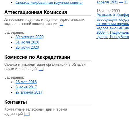
апреля 1931 — 11 
Специализированные научные советы
18 июня 2009
Аттестационная Комиссия
Решение X Конфе
Аттестация научных и научно-педагогических
ассоциации госуд
кадров высшей квалификации
[
…
]
аттестации научны
кадров высшей кв
Заседания:
2009 г., Национал
пуща», Республик
30 октября 2020
31 июля 2020
26 июня 2020
Комиссия по Аккредитации
Оценка и аккредитация организаций в области
науки и инноваций
[
…
]
Заседания:
25 мая 2018
5 июня 2017
27 апреля 2017
Контакты
Контактные телефоны, дни и время
аудиенций
[
…
]