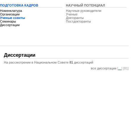
ПОДГОТОВКА КАДРОВ
НАУЧНЫЙ ПОТЕНЦИАЛ
Номенклатура
Научные руководители
Организации
Ученые
Ученые советы
Докторанты
Семинары
Постдокторанты
Диссертации
Диссертации
На рассмотрении в Национальном Совете
81
диссертаций
все диссертации
[
…
] [81]