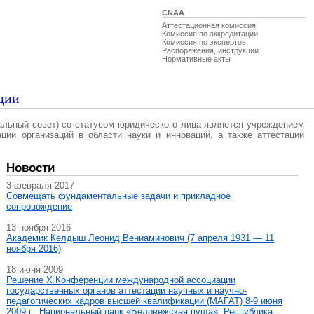
CNAA
Аттестационная комиссия
Комиссия по аккредитации
Комиссия по экспертов
Распоряжения, инструкции
Нормативные акты
ции
альный совет) со статусом юридического лица является учреждением
ации организаций в области науки и инноваций, а также аттестации
Новости
3 февраля 2017
Совмещать фундаментальные задачи и прикладное
сопровождение
13 ноября 2016
Академик Келдыш Леонид Вениаминович (7 апреля 1931 — 11
ноября 2016)
18 июня 2009
Решение X Конференции международной ассоциации
государственных органов аттестации научных и научно-
педагогических кадров высшей квалификации (МАГAT) 8-9 июня
2009 г., Национальный парк «Беловежская пуща», Республика