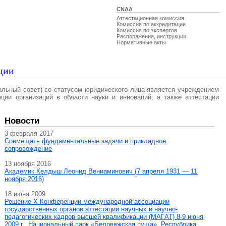
CNAA
Аттестационная комиссия
Комиссия по аккредитации
Комиссия по экспертов
Распоряжения, инструкции
Нормативные акты
ции
альный совет) со статусом юридического лица является учреждением
ации организаций в области науки и инноваций, а также аттестации
Новости
3 февраля 2017
Совмещать фундаментальные задачи и прикладное
сопровождение
13 ноября 2016
Академик Келдыш Леонид Вениаминович (7 апреля 1931 — 11
ноября 2016)
18 июня 2009
Решение X Конференции международной ассоциации
государственных органов аттестации научных и научно-
педагогических кадров высшей квалификации (МАГAT) 8-9 июня
2009 г., Национальный парк «Беловежская пуща», Республика