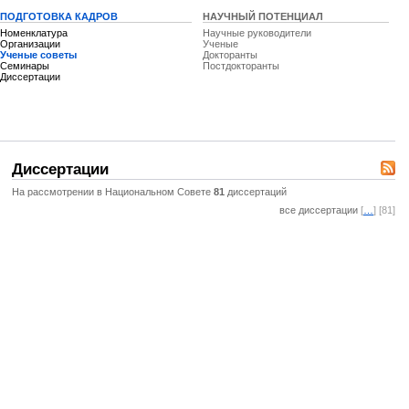
ПОДГОТОВКА КАДРОВ
НАУЧНЫЙ ПОТЕНЦИАЛ
Номенклатура
Научные руководители
Организации
Ученые
Ученые советы
Докторанты
Семинары
Постдокторанты
Диссертации
Диссертации
На рассмотрении в Национальном Совете
81
диссертаций
все диссертации
[
…
] [81]