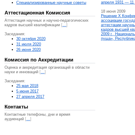
апреля 1931 — 11 
Специализированные научные советы
18 июня 2009
Аттестационная Комиссия
Решение X Конфе
Аттестация научных и научно-педагогических
ассоциации госуд
кадров высшей квалификации
[
…
]
аттестации научны
кадров высшей кв
Заседания:
2009 г., Национал
пуща», Республик
30 октября 2020
31 июля 2020
26 июня 2020
Комиссия по Аккредитации
Оценка и аккредитация организаций в области
науки и инноваций
[
…
]
Заседания:
25 мая 2018
5 июня 2017
27 апреля 2017
Контакты
Контактные телефоны, дни и время
аудиенций
[
…
]