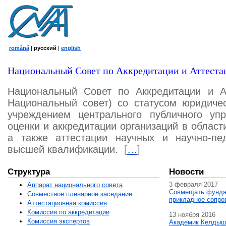
română
|
русский
|
english
Национальный Совет по Аккредитации и Аттеста
Национальный Совет по Аккредитации и А
Национальный совет) со статусом юридичес
учреждением центрального публичного уп
оценки и аккредитации организаций в област
а также аттестации научных и научно-пед
высшей квалификации.
[
…
]
Структура
Новости
3 февраля 2017
Аппарат национального совета
Совмещать фунда
Совместное пленарное заседание
прикладное сопро
Аттестационная комисcия
Комиссия по аккредитации
13 ноября 2016
Комиссия экспертов
Академик Келдыш