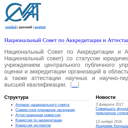
română
|
русский
|
english
Национальный Совет по Аккредитации и Аттеста
Национальный Совет по Аккредитации и А
Национальный совет) со статусом юридичес
учреждением центрального публичного уп
оценки и аккредитации организаций в област
а также аттестации научных и научно-пед
высшей квалификации.
[
…
]
Структура
Новости
3 февраля 2017
Аппарат национального совета
Совмещать фунда
Совместное пленарное заседание
прикладное сопро
Аттестационная комисcия
Комиссия по аккредитации
13 ноября 2016
Комиссия экспертов
Академик Келдыш