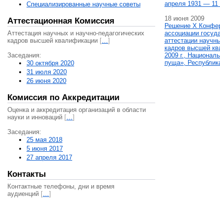
апреля 1931 — 11 
Специализированные научные советы
18 июня 2009
Аттестационная Комиссия
Решение X Конфе
Аттестация научных и научно-педагогических
ассоциации госуд
кадров высшей квалификации
[
…
]
аттестации научны
кадров высшей кв
Заседания:
2009 г., Национал
пуща», Республик
30 октября 2020
31 июля 2020
26 июня 2020
Комиссия по Аккредитации
Оценка и аккредитация организаций в области
науки и инноваций
[
…
]
Заседания:
25 мая 2018
5 июня 2017
27 апреля 2017
Контакты
Контактные телефоны, дни и время
аудиенций
[
…
]