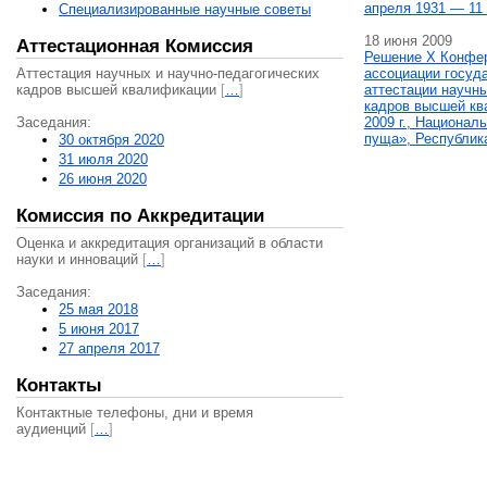
апреля 1931 — 11 
Специализированные научные советы
18 июня 2009
Аттестационная Комиссия
Решение X Конфе
Аттестация научных и научно-педагогических
ассоциации госуд
кадров высшей квалификации
[
…
]
аттестации научны
кадров высшей кв
Заседания:
2009 г., Национал
пуща», Республик
30 октября 2020
31 июля 2020
26 июня 2020
Комиссия по Аккредитации
Оценка и аккредитация организаций в области
науки и инноваций
[
…
]
Заседания:
25 мая 2018
5 июня 2017
27 апреля 2017
Контакты
Контактные телефоны, дни и время
аудиенций
[
…
]