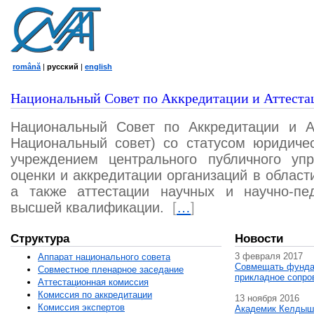
română
|
русский
|
english
Национальный Совет по Аккредитации и Аттеста
Национальный Совет по Аккредитации и А
Национальный совет) со статусом юридичес
учреждением центрального публичного уп
оценки и аккредитации организаций в област
а также аттестации научных и научно-пед
высшей квалификации.
[
…
]
Структура
Новости
3 февраля 2017
Аппарат национального совета
Совмещать фунда
Совместное пленарное заседание
прикладное сопро
Аттестационная комисcия
Комиссия по аккредитации
13 ноября 2016
Комиссия экспертов
Академик Келдыш