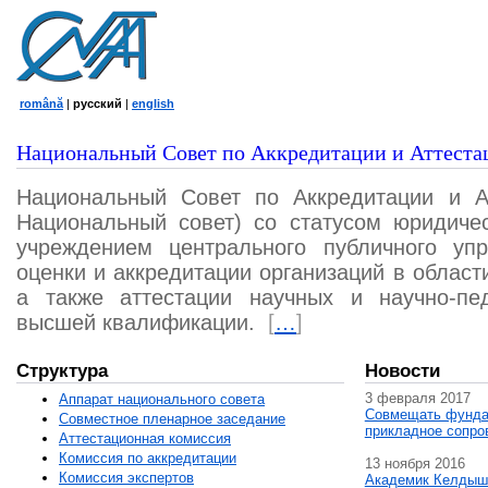
română
|
русский
|
english
Национальный Совет по Аккредитации и Аттеста
Национальный Совет по Аккредитации и А
Национальный совет) со статусом юридичес
учреждением центрального публичного уп
оценки и аккредитации организаций в област
а также аттестации научных и научно-пед
высшей квалификации.
[
…
]
Структура
Новости
3 февраля 2017
Аппарат национального совета
Совмещать фунда
Совместное пленарное заседание
прикладное сопро
Аттестационная комисcия
Комиссия по аккредитации
13 ноября 2016
Комиссия экспертов
Академик Келдыш