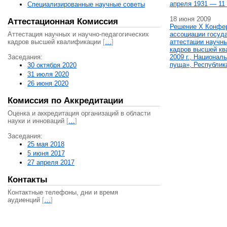
апреля 1931 — 11 
Специализированные научные советы
18 июня 2009
Аттестационная Комиссия
Решение X Конфе
Аттестация научных и научно-педагогических
ассоциации госуд
кадров высшей квалификации
[
…
]
аттестации научны
кадров высшей кв
Заседания:
2009 г., Национал
пуща», Республик
30 октября 2020
31 июля 2020
26 июня 2020
Комиссия по Аккредитации
Оценка и аккредитация организаций в области
науки и инноваций
[
…
]
Заседания:
25 мая 2018
5 июня 2017
27 апреля 2017
Контакты
Контактные телефоны, дни и время
аудиенций
[
…
]