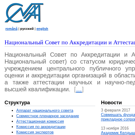
română
|
русский
|
english
Национальный Совет по Аккредитации и Аттеста
Национальный Совет по Аккредитации и А
Национальный совет) со статусом юридичес
учреждением центрального публичного уп
оценки и аккредитации организаций в област
а также аттестации научных и научно-пед
высшей квалификации.
[
…
]
Структура
Новости
3 февраля 2017
Аппарат национального совета
Совмещать фунда
Совместное пленарное заседание
прикладное сопро
Аттестационная комисcия
Комиссия по аккредитации
13 ноября 2016
Комиссия экспертов
Академик Келдыш