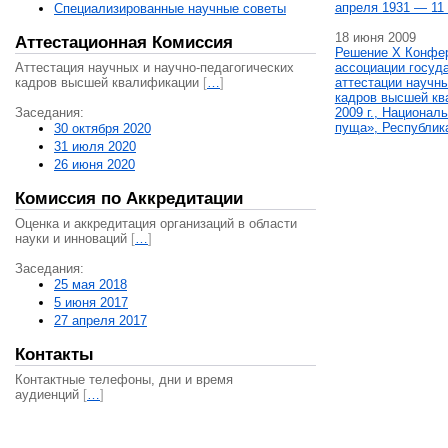
апреля 1931 — 11 
Специализированные научные советы
18 июня 2009
Аттестационная Комиссия
Решение X Конфе
Аттестация научных и научно-педагогических
ассоциации госуд
кадров высшей квалификации
[
…
]
аттестации научны
кадров высшей кв
Заседания:
2009 г., Национал
пуща», Республик
30 октября 2020
31 июля 2020
26 июня 2020
Комиссия по Аккредитации
Оценка и аккредитация организаций в области
науки и инноваций
[
…
]
Заседания:
25 мая 2018
5 июня 2017
27 апреля 2017
Контакты
Контактные телефоны, дни и время
аудиенций
[
…
]