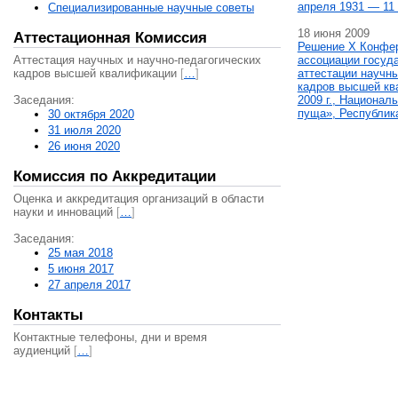
апреля 1931 — 11 
Специализированные научные советы
18 июня 2009
Аттестационная Комиссия
Решение X Конфе
Аттестация научных и научно-педагогических
ассоциации госуд
кадров высшей квалификации
[
…
]
аттестации научны
кадров высшей кв
Заседания:
2009 г., Национал
пуща», Республик
30 октября 2020
31 июля 2020
26 июня 2020
Комиссия по Аккредитации
Оценка и аккредитация организаций в области
науки и инноваций
[
…
]
Заседания:
25 мая 2018
5 июня 2017
27 апреля 2017
Контакты
Контактные телефоны, дни и время
аудиенций
[
…
]