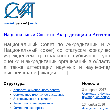
română
|
русский
|
english
Национальный Совет по Аккредитации и Аттеста
Национальный Совет по Аккредитации и А
Национальный совет) со статусом юридичес
учреждением центрального публичного уп
оценки и аккредитации организаций в област
а также аттестации научных и научно-пед
высшей квалификации.
[
…
]
Структура
Новости
3 февраля 2017
Аппарат национального совета
Совмещать фунда
Совместное пленарное заседание
прикладное сопро
Аттестационная комисcия
Комиссия по аккредитации
13 ноября 2016
Комиссия экспертов
Академик Келдыш