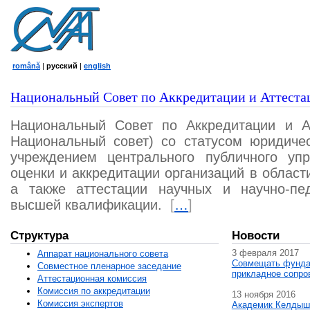
română
|
русский
|
english
Национальный Совет по Аккредитации и Аттеста
Национальный Совет по Аккредитации и А
Национальный совет) со статусом юридичес
учреждением центрального публичного уп
оценки и аккредитации организаций в област
а также аттестации научных и научно-пед
высшей квалификации.
[
…
]
Структура
Новости
3 февраля 2017
Аппарат национального совета
Совмещать фунда
Совместное пленарное заседание
прикладное сопро
Аттестационная комисcия
Комиссия по аккредитации
13 ноября 2016
Комиссия экспертов
Академик Келдыш