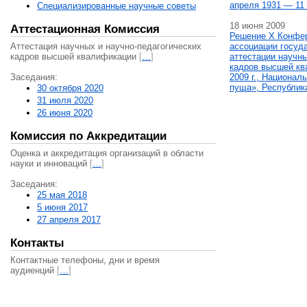
апреля 1931 — 11 
Специализированные научные советы
18 июня 2009
Аттестационная Комиссия
Решение X Конфе
Аттестация научных и научно-педагогических
ассоциации госуд
кадров высшей квалификации
[
…
]
аттестации научны
кадров высшей кв
Заседания:
2009 г., Национал
пуща», Республик
30 октября 2020
31 июля 2020
26 июня 2020
Комиссия по Аккредитации
Оценка и аккредитация организаций в области
науки и инноваций
[
…
]
Заседания:
25 мая 2018
5 июня 2017
27 апреля 2017
Контакты
Контактные телефоны, дни и время
аудиенций
[
…
]