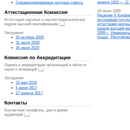
апреля 1931 — 11 
Специализированные научные советы
18 июня 2009
Аттестационная Комиссия
Решение X Конфе
Аттестация научных и научно-педагогических
ассоциации госуд
кадров высшей квалификации
[
…
]
аттестации научны
кадров высшей кв
Заседания:
2009 г., Национал
пуща», Республик
30 октября 2020
31 июля 2020
26 июня 2020
Комиссия по Аккредитации
Оценка и аккредитация организаций в области
науки и инноваций
[
…
]
Заседания:
25 мая 2018
5 июня 2017
27 апреля 2017
Контакты
Контактные телефоны, дни и время
аудиенций
[
…
]