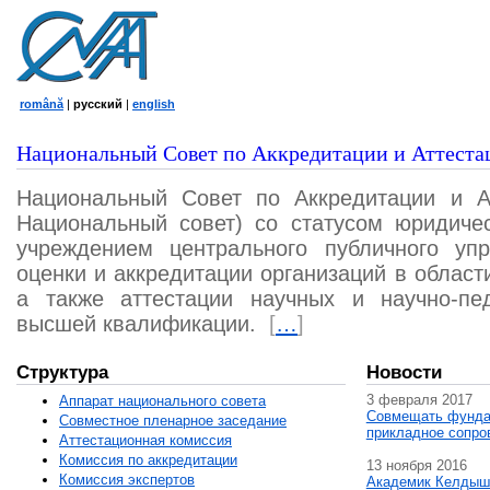
română
|
русский
|
english
Национальный Совет по Аккредитации и Аттеста
Национальный Совет по Аккредитации и А
Национальный совет) со статусом юридичес
учреждением центрального публичного уп
оценки и аккредитации организаций в област
а также аттестации научных и научно-пед
высшей квалификации.
[
…
]
Структура
Новости
3 февраля 2017
Аппарат национального совета
Совмещать фунда
Совместное пленарное заседание
прикладное сопро
Аттестационная комисcия
Комиссия по аккредитации
13 ноября 2016
Комиссия экспертов
Академик Келдыш