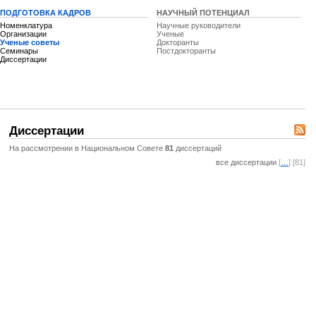
ПОДГОТОВКА КАДРОВ
НАУЧНЫЙ ПОТЕНЦИАЛ
Номенклатура
Научные руководители
Организации
Ученые
Ученые советы
Докторанты
Семинары
Постдокторанты
Диссертации
Диссертации
На рассмотрении в Национальном Совете
81
диссертаций
все диссертации
[
…
] [81]