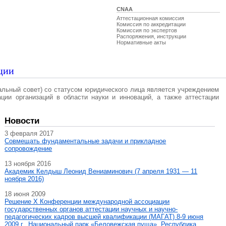
CNAA
Аттестационная комиссия
Комиссия по аккредитации
Комиссия по экспертов
Распоряжения, инструкции
Нормативные акты
ции
альный совет) со статусом юридического лица является учреждением
ации организаций в области науки и инноваций, а также аттестации
Новости
3 февраля 2017
Совмещать фундаментальные задачи и прикладное
сопровождение
13 ноября 2016
Академик Келдыш Леонид Вениаминович (7 апреля 1931 — 11
ноября 2016)
18 июня 2009
Решение X Конференции международной ассоциации
государственных органов аттестации научных и научно-
педагогических кадров высшей квалификации (МАГAT) 8-9 июня
2009 г., Национальный парк «Беловежская пуща», Республика