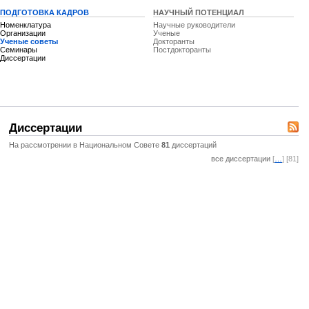
ПОДГОТОВКА КАДРОВ
НАУЧНЫЙ ПОТЕНЦИАЛ
Номенклатура
Научные руководители
Организации
Ученые
Ученые советы
Докторанты
Семинары
Постдокторанты
Диссертации
Диссертации
На рассмотрении в Национальном Совете
81
диссертаций
все диссертации
[
…
] [81]