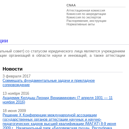
CNAA
Аттестационная комиссия
Комиссия по аккредитации
Комиссия по экспертов
Распоряжения, инструкции
Нормативные акты
ции
альный совет) со статусом юридического лица является учреждением
ации организаций в области науки и инноваций, а также аттестации
Новости
3 февраля 2017
Совмещать фундаментальные задачи и прикладное
сопровождение
13 ноября 2016
Академик Келдыш Леонид Вениаминович (7 апреля 1931 — 11
ноября 2016)
18 июня 2009
Решение X Конференции международной ассоциации
государственных органов аттестации научных и научно-
педагогических кадров высшей квалификации (МАГAT) 8-9 июня
2009 г., Национальный парк «Беловежская пуща», Республика