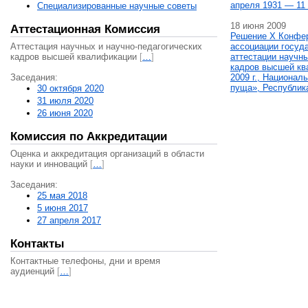
апреля 1931 — 11 
Специализированные научные советы
18 июня 2009
Аттестационная Комиссия
Решение X Конфе
Аттестация научных и научно-педагогических
ассоциации госуд
кадров высшей квалификации
[
…
]
аттестации научны
кадров высшей кв
Заседания:
2009 г., Национал
пуща», Республик
30 октября 2020
31 июля 2020
26 июня 2020
Комиссия по Аккредитации
Оценка и аккредитация организаций в области
науки и инноваций
[
…
]
Заседания:
25 мая 2018
5 июня 2017
27 апреля 2017
Контакты
Контактные телефоны, дни и время
аудиенций
[
…
]