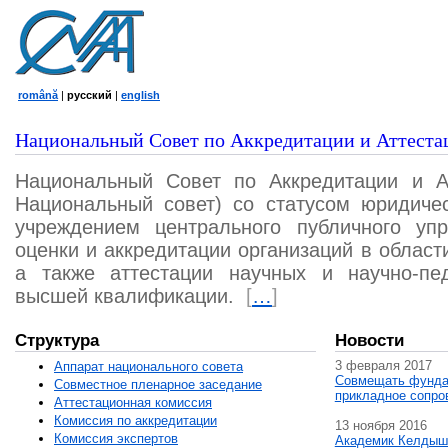
română
|
русский
|
english
Национальный Совет по Аккредитации и Аттеста
Национальный Совет по Аккредитации и А
Национальный совет) со статусом юридичес
учреждением центрального публичного уп
оценки и аккредитации организаций в област
а также аттестации научных и научно-пед
высшей квалификации.
[
…
]
Структура
Новости
3 февраля 2017
Аппарат национального совета
Совмещать фунда
Совместное пленарное заседание
прикладное сопро
Аттестационная комисcия
Комиссия по аккредитации
13 ноября 2016
Комиссия экспертов
Академик Келдыш