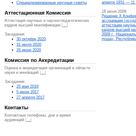
апреля 1931 — 11 
Специализированные научные советы
18 июня 2009
Аттестационная Комиссия
Решение X Конфе
Аттестация научных и научно-педагогических
ассоциации госуд
кадров высшей квалификации
[
…
]
аттестации научны
кадров высшей кв
Заседания:
2009 г., Национал
пуща», Республик
30 октября 2020
31 июля 2020
26 июня 2020
Комиссия по Аккредитации
Оценка и аккредитация организаций в области
науки и инноваций
[
…
]
Заседания:
25 мая 2018
5 июня 2017
27 апреля 2017
Контакты
Контактные телефоны, дни и время
аудиенций
[
…
]