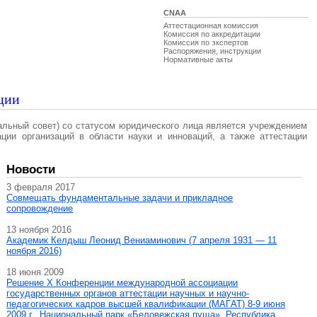
CNAA
Аттестационная комиссия
Комиссия по аккредитации
Комиссия по экспертов
Распоряжения, инструкции
Нормативные акты
ции
альный совет) со статусом юридического лица является учреждением
ации организаций в области науки и инноваций, а также аттестации
Новости
3 февраля 2017
Совмещать фундаментальные задачи и прикладное
сопровождение
13 ноября 2016
Академик Келдыш Леонид Вениаминович (7 апреля 1931 — 11
ноября 2016)
18 июня 2009
Решение X Конференции международной ассоциации
государственных органов аттестации научных и научно-
педагогических кадров высшей квалификации (МАГAT) 8-9 июня
2009 г., Национальный парк «Беловежская пуща», Республика