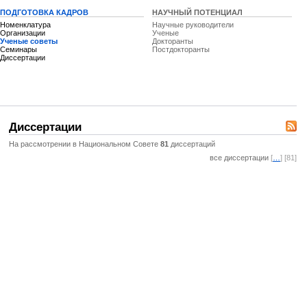
ПОДГОТОВКА КАДРОВ
НАУЧНЫЙ ПОТЕНЦИАЛ
Номенклатура
Научные руководители
Организации
Ученые
Ученые советы
Докторанты
Семинары
Постдокторанты
Диссертации
Диссертации
На рассмотрении в Национальном Совете
81
диссертаций
все диссертации
[
…
] [81]