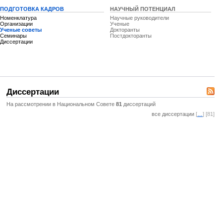
ПОДГОТОВКА КАДРОВ
НАУЧНЫЙ ПОТЕНЦИАЛ
Номенклатура
Научные руководители
Организации
Ученые
Ученые советы
Докторанты
Семинары
Постдокторанты
Диссертации
Диссертации
На рассмотрении в Национальном Совете
81
диссертаций
все диссертации
[
…
] [81]