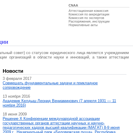
CNAA
Аттестационная комиссия
Комиссия по аккредитации
Комиссия по экспертов
Распоряжения, инструкции
Нормативные акты
ции
альный совет) со статусом юридического лица является учреждением
ации организаций в области науки и инноваций, а также аттестации
Новости
3 февраля 2017
Совмещать фундаментальные задачи и прикладное
сопровождение
13 ноября 2016
Академик Келдыш Леонид Вениаминович (7 апреля 1931 — 11
ноября 2016)
18 июня 2009
Решение X Конференции международной ассоциации
государственных органов аттестации научных и научно-
педагогических кадров высшей квалификации (МАГAT) 8-9 июня
2009 г., Национальный парк «Беловежская пуща», Республика