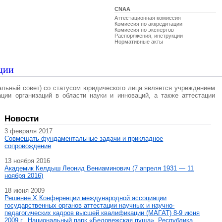
CNAA
Аттестационная комиссия
Комиссия по аккредитации
Комиссия по экспертов
Распоряжения, инструкции
Нормативные акты
ции
альный совет) со статусом юридического лица является учреждением
ации организаций в области науки и инноваций, а также аттестации
Новости
3 февраля 2017
Совмещать фундаментальные задачи и прикладное
сопровождение
13 ноября 2016
Академик Келдыш Леонид Вениаминович (7 апреля 1931 — 11
ноября 2016)
18 июня 2009
Решение X Конференции международной ассоциации
государственных органов аттестации научных и научно-
педагогических кадров высшей квалификации (МАГAT) 8-9 июня
2009 г., Национальный парк «Беловежская пуща», Республика