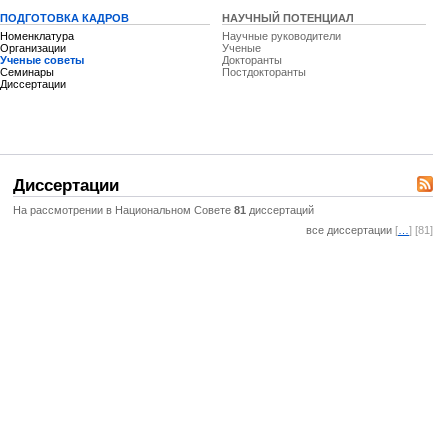
ПОДГОТОВКА КАДРОВ
НАУЧНЫЙ ПОТЕНЦИАЛ
Номенклатура
Научные руководители
Организации
Ученые
Ученые советы
Докторанты
Семинары
Постдокторанты
Диссертации
Диссертации
На рассмотрении в Национальном Совете
81
диссертаций
все диссертации
[
…
] [81]