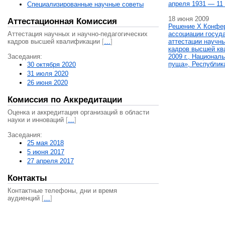
апреля 1931 — 11 
Специализированные научные советы
18 июня 2009
Аттестационная Комиссия
Решение X Конфе
Аттестация научных и научно-педагогических
ассоциации госуд
кадров высшей квалификации
[
…
]
аттестации научны
кадров высшей кв
Заседания:
2009 г., Национал
пуща», Республик
30 октября 2020
31 июля 2020
26 июня 2020
Комиссия по Аккредитации
Оценка и аккредитация организаций в области
науки и инноваций
[
…
]
Заседания:
25 мая 2018
5 июня 2017
27 апреля 2017
Контакты
Контактные телефоны, дни и время
аудиенций
[
…
]