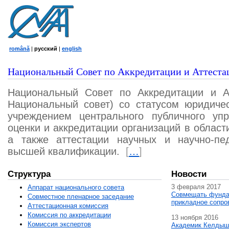
română
|
русский
|
english
Национальный Совет по Аккредитации и Аттеста
Национальный Совет по Аккредитации и А
Национальный совет) со статусом юридичес
учреждением центрального публичного уп
оценки и аккредитации организаций в област
а также аттестации научных и научно-пед
высшей квалификации.
[
…
]
Структура
Новости
3 февраля 2017
Аппарат национального совета
Совмещать фунда
Совместное пленарное заседание
прикладное сопро
Аттестационная комисcия
Комиссия по аккредитации
13 ноября 2016
Комиссия экспертов
Академик Келдыш