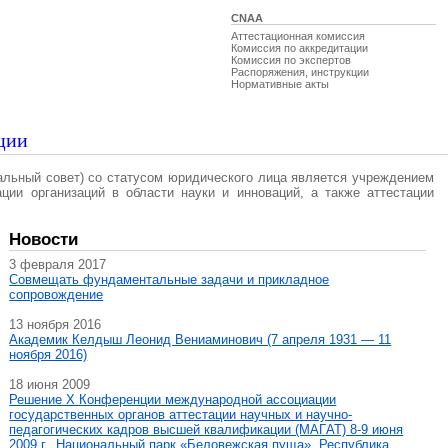
CNAA
Аттестационная комиссия
Комиссия по аккредитации
Комиссия по экспертов
Распоряжения, инструкции
Нормативные акты
ции
альный совет) со статусом юридического лица является учреждением
ации организаций в области науки и инноваций, а также аттестации
Новости
3 февраля 2017
Совмещать фундаментальные задачи и прикладное
сопровождение
13 ноября 2016
Академик Келдыш Леонид Вениаминович (7 апреля 1931 — 11
ноября 2016)
18 июня 2009
Решение X Конференции международной ассоциации
государственных органов аттестации научных и научно-
педагогических кадров высшей квалификации (МАГAT) 8-9 июня
2009 г., Национальный парк «Беловежская пуща», Республика