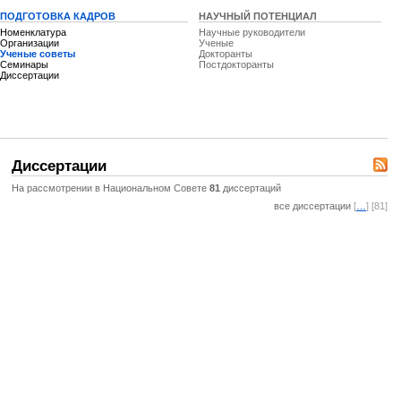
ПОДГОТОВКА КАДРОВ
НАУЧНЫЙ ПОТЕНЦИАЛ
Номенклатура
Научные руководители
Организации
Ученые
Ученые советы
Докторанты
Семинары
Постдокторанты
Диссертации
Диссертации
На рассмотрении в Национальном Совете
81
диссертаций
все диссертации
[
…
] [81]