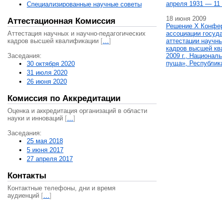
апреля 1931 — 11 
Специализированные научные советы
18 июня 2009
Аттестационная Комиссия
Решение X Конфе
Аттестация научных и научно-педагогических
ассоциации госуд
кадров высшей квалификации
[
…
]
аттестации научны
кадров высшей кв
Заседания:
2009 г., Национал
пуща», Республик
30 октября 2020
31 июля 2020
26 июня 2020
Комиссия по Аккредитации
Оценка и аккредитация организаций в области
науки и инноваций
[
…
]
Заседания:
25 мая 2018
5 июня 2017
27 апреля 2017
Контакты
Контактные телефоны, дни и время
аудиенций
[
…
]