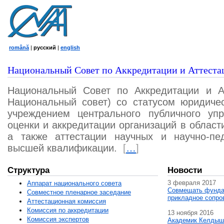
română
|
русский
|
english
Национальный Совет по Аккредитации и Аттеста
Национальный Совет по Аккредитации и А
Национальный совет) со статусом юридичес
учреждением центрального публичного уп
оценки и аккредитации организаций в област
а также аттестации научных и научно-пед
высшей квалификации.
[
…
]
Структура
Новости
3 февраля 2017
Аппарат национального совета
Совмещать фунда
Совместное пленарное заседание
прикладное сопро
Аттестационная комисcия
Комиссия по аккредитации
13 ноября 2016
Комиссия экспертов
Академик Келдыш