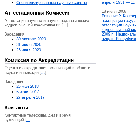
апреля 1931 — 11 
Специализированные научные советы
18 июня 2009
Аттестационная Комиссия
Решение X Конфе
Аттестация научных и научно-педагогических
ассоциации госуд
кадров высшей квалификации
[
…
]
аттестации научны
кадров высшей кв
Заседания:
2009 г., Национал
пуща», Республик
30 октября 2020
31 июля 2020
26 июня 2020
Комиссия по Аккредитации
Оценка и аккредитация организаций в области
науки и инноваций
[
…
]
Заседания:
25 мая 2018
5 июня 2017
27 апреля 2017
Контакты
Контактные телефоны, дни и время
аудиенций
[
…
]