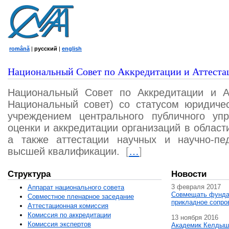
română
|
русский
|
english
Национальный Совет по Аккредитации и Аттеста
Национальный Совет по Аккредитации и А
Национальный совет) со статусом юридичес
учреждением центрального публичного уп
оценки и аккредитации организаций в област
а также аттестации научных и научно-пед
высшей квалификации.
[
…
]
Структура
Новости
3 февраля 2017
Аппарат национального совета
Совмещать фунда
Совместное пленарное заседание
прикладное сопро
Аттестационная комисcия
Комиссия по аккредитации
13 ноября 2016
Комиссия экспертов
Академик Келдыш