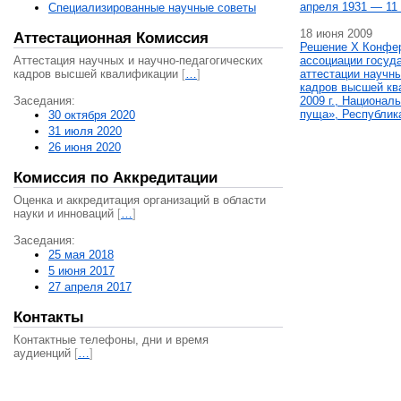
апреля 1931 — 11 
Специализированные научные советы
18 июня 2009
Аттестационная Комиссия
Решение X Конфе
Аттестация научных и научно-педагогических
ассоциации госуд
кадров высшей квалификации
[
…
]
аттестации научны
кадров высшей кв
Заседания:
2009 г., Национал
пуща», Республик
30 октября 2020
31 июля 2020
26 июня 2020
Комиссия по Аккредитации
Оценка и аккредитация организаций в области
науки и инноваций
[
…
]
Заседания:
25 мая 2018
5 июня 2017
27 апреля 2017
Контакты
Контактные телефоны, дни и время
аудиенций
[
…
]