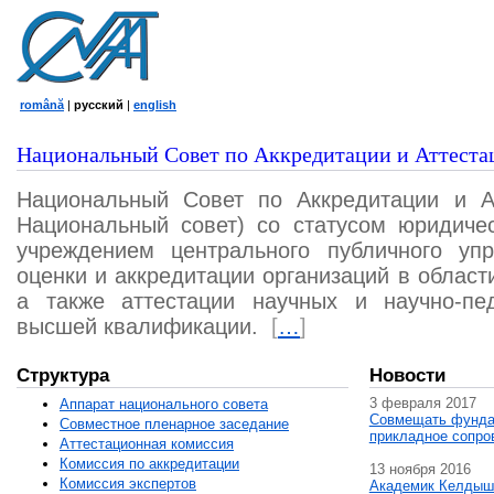
română
|
русский
|
english
Национальный Совет по Аккредитации и Аттеста
Национальный Совет по Аккредитации и А
Национальный совет) со статусом юридичес
учреждением центрального публичного уп
оценки и аккредитации организаций в област
а также аттестации научных и научно-пед
высшей квалификации.
[
…
]
Структура
Новости
3 февраля 2017
Аппарат национального совета
Совмещать фунда
Совместное пленарное заседание
прикладное сопро
Аттестационная комисcия
Комиссия по аккредитации
13 ноября 2016
Комиссия экспертов
Академик Келдыш