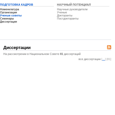
ПОДГОТОВКА КАДРОВ
НАУЧНЫЙ ПОТЕНЦИАЛ
Номенклатура
Научные руководители
Организации
Ученые
Ученые советы
Докторанты
Семинары
Постдокторанты
Диссертации
Диссертации
На рассмотрении в Национальном Совете
81
диссертаций
все диссертации
[
…
] [81]