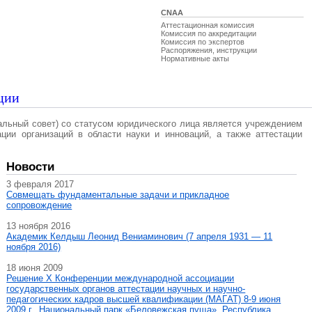
CNAA
Аттестационная комиссия
Комиссия по аккредитации
Комиссия по экспертов
Распоряжения, инструкции
Нормативные акты
ции
альный совет) со статусом юридического лица является учреждением
ации организаций в области науки и инноваций, а также аттестации
Новости
3 февраля 2017
Совмещать фундаментальные задачи и прикладное
сопровождение
13 ноября 2016
Академик Келдыш Леонид Вениаминович (7 апреля 1931 — 11
ноября 2016)
18 июня 2009
Решение X Конференции международной ассоциации
государственных органов аттестации научных и научно-
педагогических кадров высшей квалификации (МАГAT) 8-9 июня
2009 г., Национальный парк «Беловежская пуща», Республика