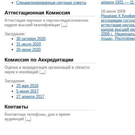
апреля 1931 — 11 
Специализированные научные советы
18 июня 2009
Аттестационная Комиссия
Решение X Конфе
Аттестация научных и научно-педагогических
ассоциации госуд
кадров высшей квалификации
[
…
]
аттестации научны
кадров высшей кв
Заседания:
2009 г., Национал
пуща», Республик
30 октября 2020
31 июля 2020
26 июня 2020
Комиссия по Аккредитации
Оценка и аккредитация организаций в области
науки и инноваций
[
…
]
Заседания:
25 мая 2018
5 июня 2017
27 апреля 2017
Контакты
Контактные телефоны, дни и время
аудиенций
[
…
]