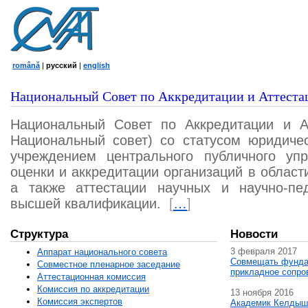
română
|
русский
|
english
Национальный Совет по Аккредитации и Аттеста
Национальный Совет по Аккредитации и А
Национальный совет) со статусом юридичес
учреждением центрального публичного уп
оценки и аккредитации организаций в област
а также аттестации научных и научно-пед
высшей квалификации.
[
…
]
Структура
Новости
3 февраля 2017
Аппарат национального совета
Совмещать фунда
Совместное пленарное заседание
прикладное сопро
Аттестационная комисcия
Комиссия по аккредитации
13 ноября 2016
Комиссия экспертов
Академик Келдыш