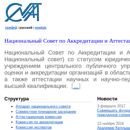
română
|
русский
|
english
Национальный Совет по Аккредитации и Аттеста
Национальный Совет по Аккредитации и А
Национальный совет) со статусом юридичес
учреждением центрального публичного уп
оценки и аккредитации организаций в област
а также аттестации научных и научно-пед
высшей квалификации.
[
…
]
Структура
Новости
3 февраля 2017
Аппарат национального совета
Совмещать фунда
Совместное пленарное заседание
прикладное сопро
Аттестационная комисcия
Комиссия по аккредитации
13 ноября 2016
Комиссия экспертов
Академик Келдыш