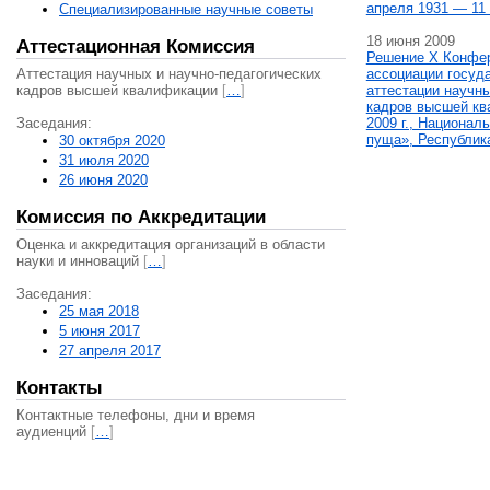
апреля 1931 — 11 
Специализированные научные советы
18 июня 2009
Аттестационная Комиссия
Решение X Конфе
Аттестация научных и научно-педагогических
ассоциации госуд
кадров высшей квалификации
[
…
]
аттестации научны
кадров высшей кв
Заседания:
2009 г., Национал
пуща», Республик
30 октября 2020
31 июля 2020
26 июня 2020
Комиссия по Аккредитации
Оценка и аккредитация организаций в области
науки и инноваций
[
…
]
Заседания:
25 мая 2018
5 июня 2017
27 апреля 2017
Контакты
Контактные телефоны, дни и время
аудиенций
[
…
]