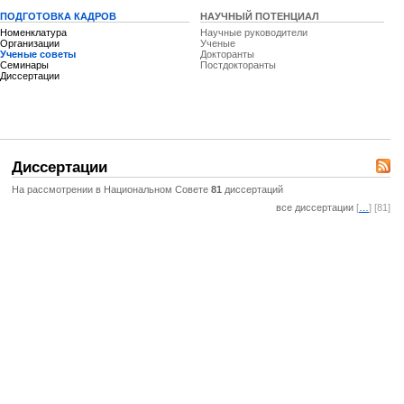
ПОДГОТОВКА КАДРОВ
НАУЧНЫЙ ПОТЕНЦИАЛ
Номенклатура
Научные руководители
Организации
Ученые
Ученые советы
Докторанты
Семинары
Постдокторанты
Диссертации
Диссертации
На рассмотрении в Национальном Совете
81
диссертаций
все диссертации
[
…
] [81]