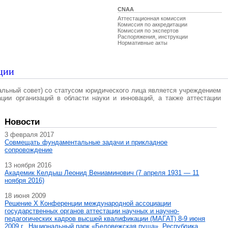
CNAA
Аттестационная комиссия
Комиссия по аккредитации
Комиссия по экспертов
Распоряжения, инструкции
Нормативные акты
ции
альный совет) со статусом юридического лица является учреждением
ации организаций в области науки и инноваций, а также аттестации
Новости
3 февраля 2017
Совмещать фундаментальные задачи и прикладное
сопровождение
13 ноября 2016
Академик Келдыш Леонид Вениаминович (7 апреля 1931 — 11
ноября 2016)
18 июня 2009
Решение X Конференции международной ассоциации
государственных органов аттестации научных и научно-
педагогических кадров высшей квалификации (МАГAT) 8-9 июня
2009 г., Национальный парк «Беловежская пуща», Республика