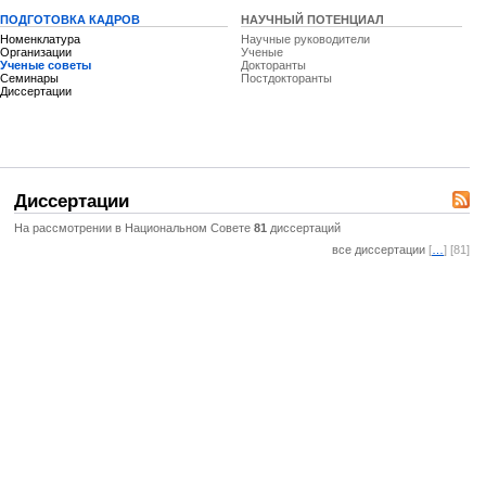
ПОДГОТОВКА КАДРОВ
НАУЧНЫЙ ПОТЕНЦИАЛ
Номенклатура
Научные руководители
Организации
Ученые
Ученые советы
Докторанты
Семинары
Постдокторанты
Диссертации
Диссертации
На рассмотрении в Национальном Совете
81
диссертаций
все диссертации
[
…
] [81]