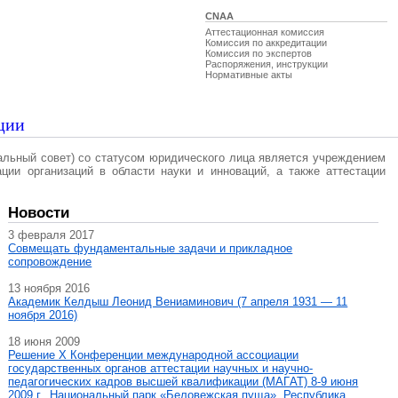
CNAA
Аттестационная комиссия
Комиссия по аккредитации
Комиссия по экспертов
Распоряжения, инструкции
Нормативные акты
ции
альный совет) со статусом юридического лица является учреждением
ации организаций в области науки и инноваций, а также аттестации
Новости
3 февраля 2017
Совмещать фундаментальные задачи и прикладное
сопровождение
13 ноября 2016
Академик Келдыш Леонид Вениаминович (7 апреля 1931 — 11
ноября 2016)
18 июня 2009
Решение X Конференции международной ассоциации
государственных органов аттестации научных и научно-
педагогических кадров высшей квалификации (МАГAT) 8-9 июня
2009 г., Национальный парк «Беловежская пуща», Республика