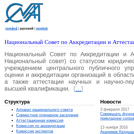
română
|
русский
|
english
Национальный Совет по Аккредитации и Аттеста
Национальный Совет по Аккредитации и А
Национальный совет) со статусом юридичес
учреждением центрального публичного уп
оценки и аккредитации организаций в област
а также аттестации научных и научно-пед
высшей квалификации.
[
…
]
Структура
Новости
3 февраля 2017
Аппарат национального совета
Совмещать фунда
Совместное пленарное заседание
прикладное сопро
Аттестационная комисcия
Комиссия по аккредитации
13 ноября 2016
Комиссия экспертов
Академик Келдыш