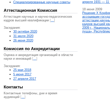
апреля 1931 — 11 
Специализированные научные советы
18 июня 2009
Аттестационная Комиссия
Решение X Конфе
Аттестация научных и научно-педагогических
ассоциации госуд
кадров высшей квалификации
[
…
]
аттестации научны
кадров высшей кв
Заседания:
2009 г., Национал
пуща», Республик
30 октября 2020
31 июля 2020
26 июня 2020
Комиссия по Аккредитации
Оценка и аккредитация организаций в области
науки и инноваций
[
…
]
Заседания:
25 мая 2018
5 июня 2017
27 апреля 2017
Контакты
Контактные телефоны, дни и время
аудиенций
[
…
]