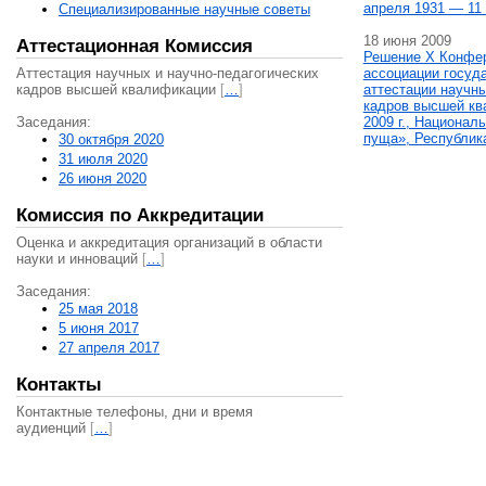
апреля 1931 — 11 
Специализированные научные советы
18 июня 2009
Аттестационная Комиссия
Решение X Конфе
Аттестация научных и научно-педагогических
ассоциации госуд
кадров высшей квалификации
[
…
]
аттестации научны
кадров высшей кв
Заседания:
2009 г., Национал
пуща», Республик
30 октября 2020
31 июля 2020
26 июня 2020
Комиссия по Аккредитации
Оценка и аккредитация организаций в области
науки и инноваций
[
…
]
Заседания:
25 мая 2018
5 июня 2017
27 апреля 2017
Контакты
Контактные телефоны, дни и время
аудиенций
[
…
]