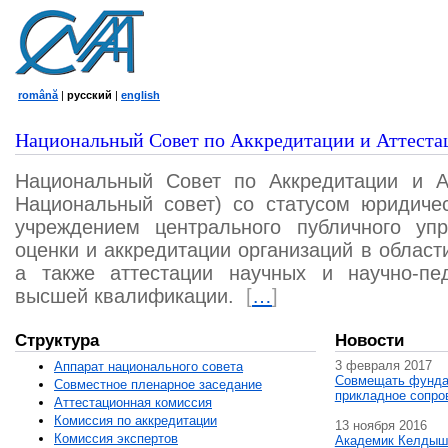
română
|
русский
|
english
Национальный Совет по Аккредитации и Аттеста
Национальный Совет по Аккредитации и А
Национальный совет) со статусом юридичес
учреждением центрального публичного уп
оценки и аккредитации организаций в област
а также аттестации научных и научно-пед
высшей квалификации.
[
…
]
Структура
Новости
3 февраля 2017
Аппарат национального совета
Совмещать фунда
Совместное пленарное заседание
прикладное сопро
Аттестационная комисcия
Комиссия по аккредитации
13 ноября 2016
Комиссия экспертов
Академик Келдыш