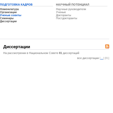
ПОДГОТОВКА КАДРОВ
НАУЧНЫЙ ПОТЕНЦИАЛ
Номенклатура
Научные руководители
Организации
Ученые
Ученые советы
Докторанты
Семинары
Постдокторанты
Диссертации
Диссертации
На рассмотрении в Национальном Совете
81
диссертаций
все диссертации
[
…
] [81]