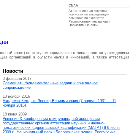
CNAA
Аттестационная комиссия
Комиссия по аккредитации
Комиссия по экспертов
Распоряжения, инструкции
Нормативные акты
ции
альный совет) со статусом юридического лица является учреждением
ации организаций в области науки и инноваций, а также аттестации
Новости
3 февраля 2017
Совмещать фундаментальные задачи и прикладное
сопровождение
13 ноября 2016
Академик Келдыш Леонид Вениаминович (7 апреля 1931 — 11
ноября 2016)
18 июня 2009
Решение X Конференции международной ассоциации
государственных органов аттестации научных и научно-
педагогических кадров высшей квалификации (МАГAT) 8-9 июня
2009 г., Национальный парк «Беловежская пуща», Республика