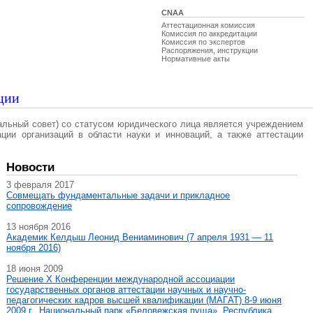
CNAA
Аттестационная комиссия
Комиссия по аккредитации
Комиссия по экспертов
Распоряжения, инструкции
Нормативные акты
ции
альный совет) со статусом юридического лица является учреждением
ации организаций в области науки и инноваций, а также аттестации
Новости
3 февраля 2017
Совмещать фундаментальные задачи и прикладное
сопровождение
13 ноября 2016
Академик Келдыш Леонид Вениаминович (7 апреля 1931 — 11
ноября 2016)
18 июня 2009
Решение X Конференции международной ассоциации
государственных органов аттестации научных и научно-
педагогических кадров высшей квалификации (МАГAT) 8-9 июня
2009 г., Национальный парк «Беловежская пуща», Республика