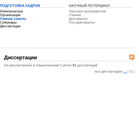
ПОДГОТОВКА КАДРОВ
НАУЧНЫЙ ПОТЕНЦИАЛ
Номенклатура
Научные руководители
Организации
Ученые
Ученые советы
Докторанты
Семинары
Постдокторанты
Диссертации
Диссертации
На рассмотрении в Национальном Совете
81
диссертаций
все диссертации
[
…
] [81]