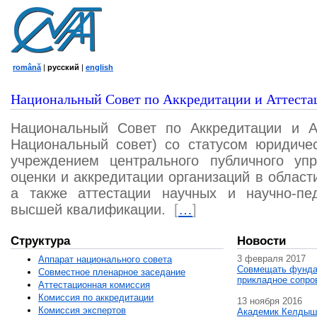
română
|
русский
|
english
Национальный Совет по Аккредитации и Аттеста
Национальный Совет по Аккредитации и А
Национальный совет) со статусом юридичес
учреждением центрального публичного уп
оценки и аккредитации организаций в област
а также аттестации научных и научно-пед
высшей квалификации.
[
…
]
Структура
Новости
3 февраля 2017
Аппарат национального совета
Совмещать фунда
Совместное пленарное заседание
прикладное сопро
Аттестационная комисcия
Комиссия по аккредитации
13 ноября 2016
Комиссия экспертов
Академик Келдыш