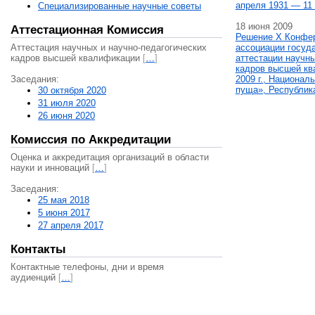
апреля 1931 — 11 
Специализированные научные советы
18 июня 2009
Аттестационная Комиссия
Решение X Конфе
Аттестация научных и научно-педагогических
ассоциации госуд
кадров высшей квалификации
[
…
]
аттестации научны
кадров высшей кв
Заседания:
2009 г., Национал
пуща», Республик
30 октября 2020
31 июля 2020
26 июня 2020
Комиссия по Аккредитации
Оценка и аккредитация организаций в области
науки и инноваций
[
…
]
Заседания:
25 мая 2018
5 июня 2017
27 апреля 2017
Контакты
Контактные телефоны, дни и время
аудиенций
[
…
]