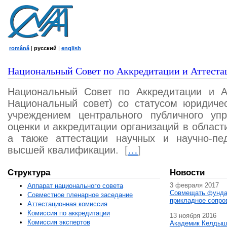
română
|
русский
|
english
Национальный Совет по Аккредитации и Аттеста
Национальный Совет по Аккредитации и А
Национальный совет) со статусом юридичес
учреждением центрального публичного уп
оценки и аккредитации организаций в област
а также аттестации научных и научно-пед
высшей квалификации.
[
…
]
Структура
Новости
3 февраля 2017
Аппарат национального совета
Совмещать фунда
Совместное пленарное заседание
прикладное сопро
Аттестационная комисcия
Комиссия по аккредитации
13 ноября 2016
Комиссия экспертов
Академик Келдыш