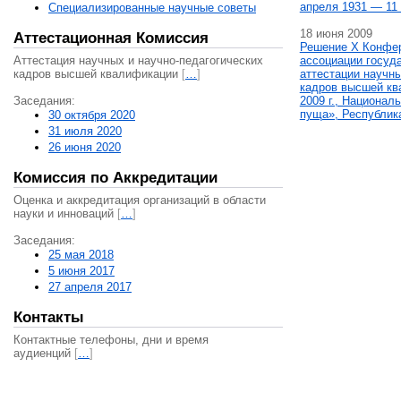
апреля 1931 — 11 
Специализированные научные советы
18 июня 2009
Аттестационная Комиссия
Решение X Конфе
Аттестация научных и научно-педагогических
ассоциации госуд
кадров высшей квалификации
[
…
]
аттестации научны
кадров высшей кв
Заседания:
2009 г., Национал
пуща», Республик
30 октября 2020
31 июля 2020
26 июня 2020
Комиссия по Аккредитации
Оценка и аккредитация организаций в области
науки и инноваций
[
…
]
Заседания:
25 мая 2018
5 июня 2017
27 апреля 2017
Контакты
Контактные телефоны, дни и время
аудиенций
[
…
]