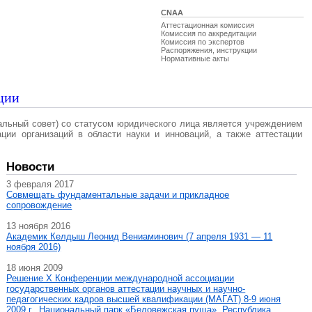
CNAA
Аттестационная комиссия
Комиссия по аккредитации
Комиссия по экспертов
Распоряжения, инструкции
Нормативные акты
ции
альный совет) со статусом юридического лица является учреждением
ации организаций в области науки и инноваций, а также аттестации
Новости
3 февраля 2017
Совмещать фундаментальные задачи и прикладное
сопровождение
13 ноября 2016
Академик Келдыш Леонид Вениаминович (7 апреля 1931 — 11
ноября 2016)
18 июня 2009
Решение X Конференции международной ассоциации
государственных органов аттестации научных и научно-
педагогических кадров высшей квалификации (МАГAT) 8-9 июня
2009 г., Национальный парк «Беловежская пуща», Республика