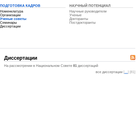
ПОДГОТОВКА КАДРОВ
НАУЧНЫЙ ПОТЕНЦИАЛ
Номенклатура
Научные руководители
Организации
Ученые
Ученые советы
Докторанты
Семинары
Постдокторанты
Диссертации
Диссертации
На рассмотрении в Национальном Совете
81
диссертаций
все диссертации
[
…
] [81]