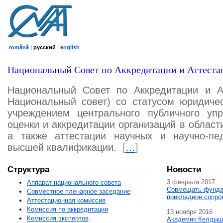
română
|
русский
|
english
Национальный Совет по Аккредитации и Аттеста
Национальный Совет по Аккредитации и А
Национальный совет) со статусом юридичес
учреждением центрального публичного уп
оценки и аккредитации организаций в област
а также аттестации научных и научно-пед
высшей квалификации.
[
…
]
Структура
Новости
3 февраля 2017
Аппарат национального совета
Совмещать фунда
Совместное пленарное заседание
прикладное сопро
Аттестационная комисcия
Комиссия по аккредитации
13 ноября 2016
Комиссия экспертов
Академик Келдыш