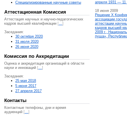
апреля 1931 — 11 
Специализированные научные советы
18 июня 2009
Аттестационная Комиссия
Решение X Конфе
Аттестация научных и научно-педагогических
ассоциации госуд
кадров высшей квалификации
[
…
]
аттестации научны
кадров высшей кв
Заседания:
2009 г., Национал
пуща», Республик
30 октября 2020
31 июля 2020
26 июня 2020
Комиссия по Аккредитации
Оценка и аккредитация организаций в области
науки и инноваций
[
…
]
Заседания:
25 мая 2018
5 июня 2017
27 апреля 2017
Контакты
Контактные телефоны, дни и время
аудиенций
[
…
]