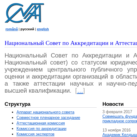
română
|
русский
|
english
Национальный Совет по Аккредитации и Аттеста
Национальный Совет по Аккредитации и А
Национальный совет) со статусом юридичес
учреждением центрального публичного уп
оценки и аккредитации организаций в област
а также аттестации научных и научно-пед
высшей квалификации.
[
…
]
Структура
Новости
3 февраля 2017
Аппарат национального совета
Совмещать фунда
Совместное пленарное заседание
прикладное сопро
Аттестационная комисcия
Комиссия по аккредитации
13 ноября 2016
Комиссия экспертов
Академик Келдыш