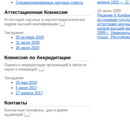
апреля 1931 — 11 
Специализированные научные советы
18 июня 2009
Аттестационная Комиссия
Решение X Конфе
Аттестация научных и научно-педагогических
ассоциации госуд
кадров высшей квалификации
[
…
]
аттестации научны
кадров высшей кв
Заседания:
2009 г., Национал
пуща», Республик
30 октября 2020
31 июля 2020
26 июня 2020
Комиссия по Аккредитации
Оценка и аккредитация организаций в области
науки и инноваций
[
…
]
Заседания:
25 мая 2018
5 июня 2017
27 апреля 2017
Контакты
Контактные телефоны, дни и время
аудиенций
[
…
]