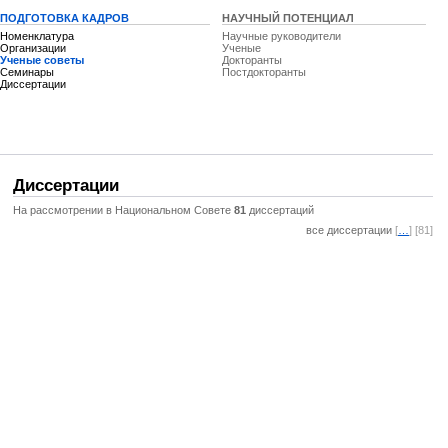
ПОДГОТОВКА КАДРОВ
НАУЧНЫЙ ПОТЕНЦИАЛ
Номенклатура
Научные руководители
Организации
Ученые
Ученые советы
Докторанты
Семинары
Постдокторанты
Диссертации
Диссертации
На рассмотрении в Национальном Совете
81
диссертаций
все диссертации
[
…
] [81]