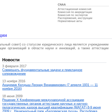
CNAA
Аттестационная комиссия
Комиссия по аккредитации
Комиссия по экспертов
Распоряжения, инструкции
Нормативные акты
ции
альный совет) со статусом юридического лица является учреждением
ации организаций в области науки и инноваций, а также аттестации
Новости
3 февраля 2017
Совмещать фундаментальные задачи и прикладное
сопровождение
13 ноября 2016
Академик Келдыш Леонид Вениаминович (7 апреля 1931 — 11
ноября 2016)
18 июня 2009
Решение X Конференции международной ассоциации
государственных органов аттестации научных и научно-
педагогических кадров высшей квалификации (МАГAT) 8-9 июня
2009 г., Национальный парк «Беловежская пуща», Республика