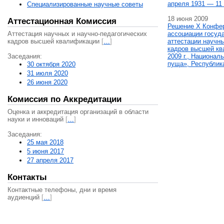
апреля 1931 — 11 
Специализированные научные советы
18 июня 2009
Аттестационная Комиссия
Решение X Конфе
Аттестация научных и научно-педагогических
ассоциации госуд
кадров высшей квалификации
[
…
]
аттестации научны
кадров высшей кв
Заседания:
2009 г., Национал
пуща», Республик
30 октября 2020
31 июля 2020
26 июня 2020
Комиссия по Аккредитации
Оценка и аккредитация организаций в области
науки и инноваций
[
…
]
Заседания:
25 мая 2018
5 июня 2017
27 апреля 2017
Контакты
Контактные телефоны, дни и время
аудиенций
[
…
]