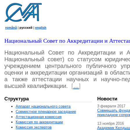
română
|
русский
|
english
Национальный Совет по Аккредитации и Аттеста
Национальный Совет по Аккредитации и А
Национальный совет) со статусом юридичес
учреждением центрального публичного уп
оценки и аккредитации организаций в област
а также аттестации научных и научно-пед
высшей квалификации.
[
…
]
Структура
Новости
3 февраля 2017
Аппарат национального совета
Совмещать фунда
Совместное пленарное заседание
прикладное сопро
Аттестационная комисcия
Комиссия по аккредитации
13 ноября 2016
Комиссия экспертов
Академик Келдыш